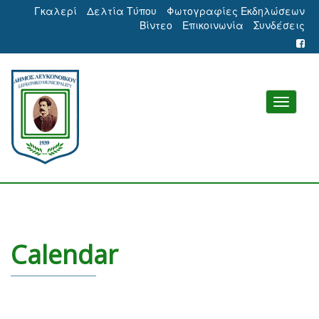
Γκαλερί
Δελτία Τύπου
Φωτογραφίες Εκδηλώσεων
Βίντεο
Επικοινωνία
Συνδέσεις
Calendar