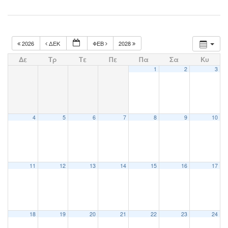
2026
ΔΕΚ
ΦΕΒ
2028
Δε
Τρ
Τε
Πε
Πα
Σα
Κυ
1
2
3
4
5
6
7
8
9
10
11
12
13
14
15
16
17
18
19
20
21
22
23
24