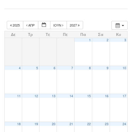
2025
ΑΠΡ
ΙΟΎΝ
2027
Δε
Τρ
Τε
Πε
Πα
Σα
Κυ
1
2
3
4
5
6
7
8
9
10
11
12
13
14
15
16
17
18
19
20
21
22
23
24