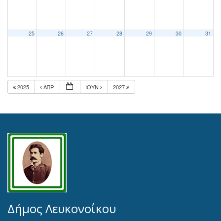
25
26
27
28
29
30
31
2025
ΑΠΡ
ΙΟΎΝ
2027
Δήμος Λευκονοίκου