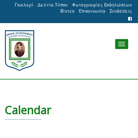
Γκαλερί
Δελτία Τύπου
Φωτογραφίες Εκδηλώσεων
Βίντεο
Επικοινωνία
Συνδέσεις
Calendar