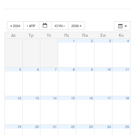
2024
ΑΠΡ
ΙΟΎΝ
2026
Δε
Τρ
Τε
Πε
Πα
Σα
Κυ
1
2
3
4
5
6
7
8
9
10
11
12
13
14
15
16
17
18
19
20
21
22
23
24
25