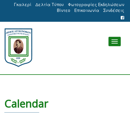
Γκαλερί
Δελτία Τύπου
Φωτογραφίες Εκδηλώσεων
Βίντεο
Επικοινωνία
Συνδέσεις
Calendar