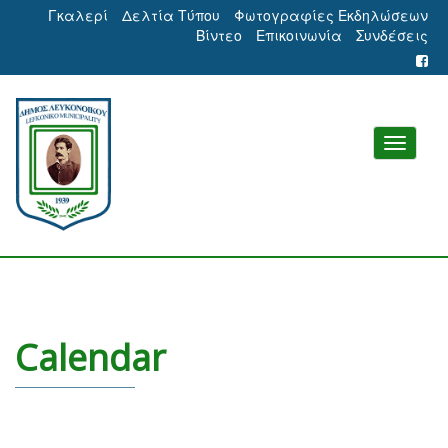
Γκαλερί
Δελτία Τύπου
Φωτογραφίες Εκδηλώσεων
Βίντεο
Επικοινωνία
Συνδέσεις
Calendar