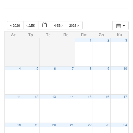
2026
ΔΕΚ
ΦΕΒ
2028
Δε
Τρ
Τε
Πε
Πα
Σα
Κυ
1
2
3
4
5
6
7
8
9
10
11
12
13
14
15
16
17
18
19
20
21
22
23
24