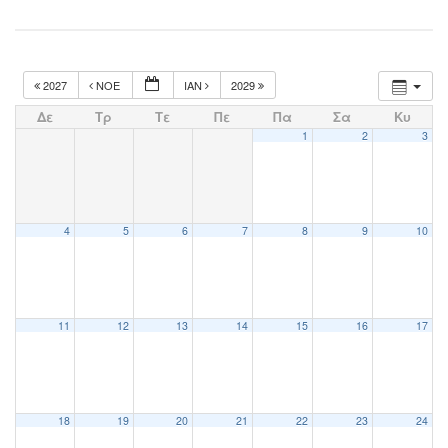
2027
ΝΟΈ
ΙΑΝ
2029
Δε
Τρ
Τε
Πε
Πα
Σα
Κυ
1
2
3
4
5
6
7
8
9
10
11
12
13
14
15
16
17
18
19
20
21
22
23
24