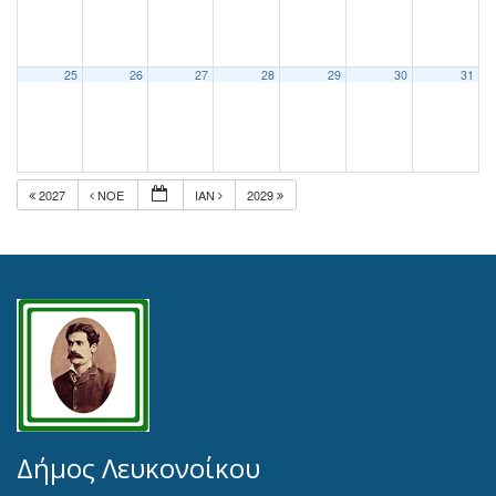
25
26
27
28
29
30
31
2027
ΝΟΈ
ΙΑΝ
2029
Δήμος Λευκονοίκου