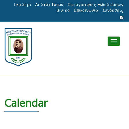
Γκαλερί
Δελτία Τύπου
Φωτογραφίες Εκδηλώσεων
Βίντεο
Επικοινωνία
Συνδέσεις
Calendar