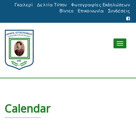
Γκαλερί
Δελτία Τύπου
Φωτογραφίες Εκδηλώσεων
Βίντεο
Επικοινωνία
Συνδέσεις
Calendar