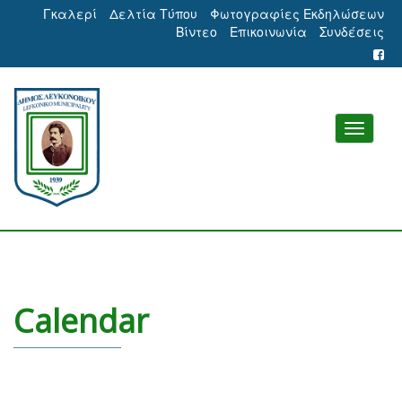
Γκαλερί
Δελτία Τύπου
Φωτογραφίες Εκδηλώσεων
Βίντεο
Επικοινωνία
Συνδέσεις
Calendar