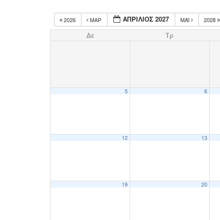
ΑΠΡΊΛΙΟΣ 2027
2026
ΜΑΡ
ΜΆΙ
2028
Δε
Τρ
5
6
12
13
19
20