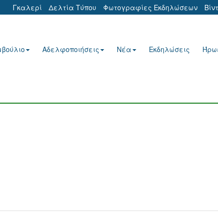
Γκαλερί
Δελτία Τύπου
Φωτογραφίες Εκδηλώσεων
Βίν
μβούλιο
Αδελφοποιήσεις
Νέα
Εκδηλώσεις
Ήρω