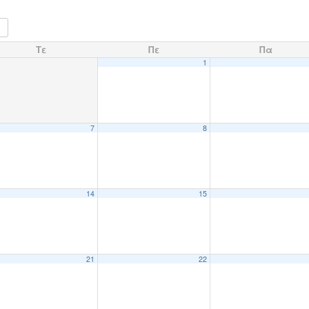
Τε
Πε
Πα
1
7
8
14
15
21
22