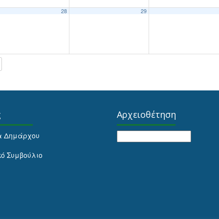
28
29
ς
Αρχειοθέτηση
Αρχειοθέτηση
α Δημάρχου
κό Συμβούλιο