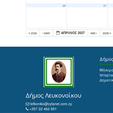
26
27
ΑΠΡΊΛΙΟΣ 2027
2026
ΜΑΡ
ΜΆΙ
2028
Δήμο
Μήνυμ
Ιστορία
Δημοτι
Δήμος Λευκονοίκου
lefkoniko@cytanet.com.cy
+357 22 462 951