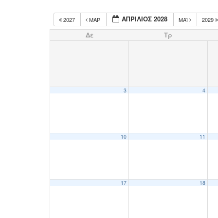
ΑΠΡΊΛΙΟΣ 2028
2027
ΜΑΡ
ΜΆΙ
2029
Δε
Τρ
3
4
10
11
17
18