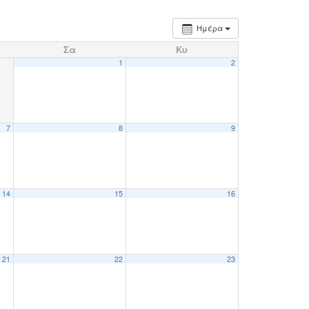
Ημέρα
Σα
Κυ
1
2
7
8
9
14
15
16
21
22
23