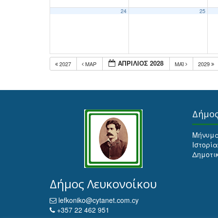
24
25
ΑΠΡΊΛΙΟΣ 2028
2027
ΜΑΡ
ΜΆΙ
2029
Δήμο
Μήνυμ
Ιστορία
Δημοτι
Δήμος Λευκονοίκου
lefkoniko@cytanet.com.cy
+357 22 462 951