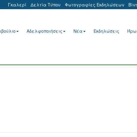
Γκαλερί
Δελτία Τύπου
Φωτογραφίες Εκδηλώσεων
Βίν
μβούλιο
Αδελφοποιήσεις
Νέα
Εκδηλώσεις
Ήρω