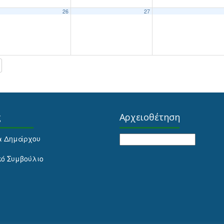
26
27
ς
Αρχειοθέτηση
Αρχειοθέτηση
α Δημάρχου
κό Συμβούλιο