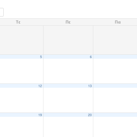
Τε
Πε
Πα
5
6
12
13
19
20