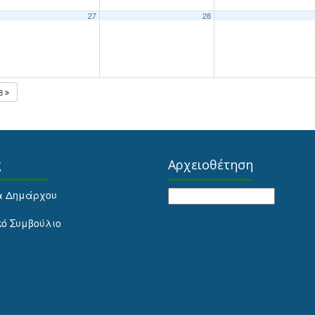
27
28
28
ς
Αρχειοθέτηση
Αρχειοθέτηση
α Δημάρχου
κό Συμβούλιο