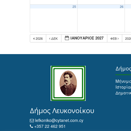
25
26
ΙΑΝΟΥΆΡΙΟΣ 2027
2026
ΔΕΚ
ΦΕΒ
20
Δήμο
Μήνυμ
Ιστορία
Δημοτι
Δήμος Λευκονοίκου
lefkoniko@cytanet.com.cy
+357 22 462 951