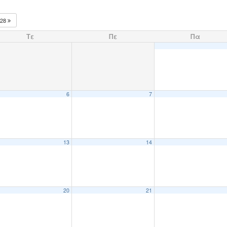
028
Τε
Πε
Πα
6
7
13
14
20
21