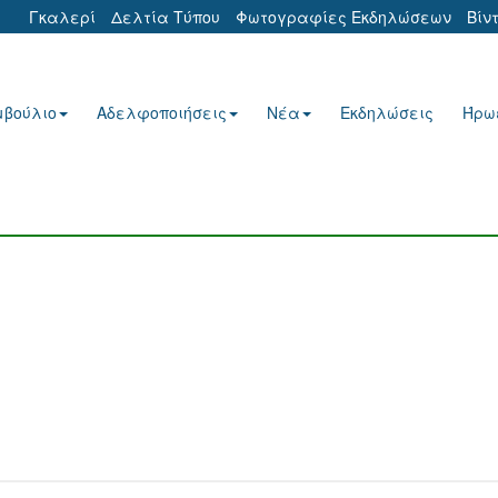
Γκαλερί
Δελτία Τύπου
Φωτογραφίες Εκδηλώσεων
Βίν
μβούλιο
Αδελφοποιήσεις
Νέα
Εκδηλώσεις
Ήρω