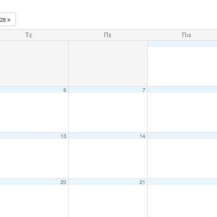
028
Τε
Πε
Πα
6
7
13
14
20
21