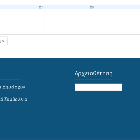
27
28
28
ς
Αρχειοθέτηση
Αρχειοθέτηση
α Δημάρχου
κό Συμβούλιο