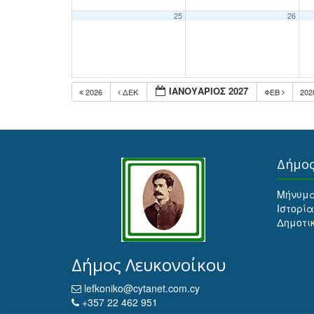
25
26
ΙΑΝΟΥΆΡΙΟΣ 2027
2026
ΔΕΚ
ΦΕΒ
20
Δήμο
Μήνυμ
Ιστορία
Δημοτι
Δήμος Λευκονοίκου
lefkoniko@cytanet.com.cy
+357 22 462 951