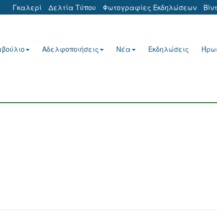
Γκαλερί
Δελτία Τύπου
Φωτογραφίες Εκδηλώσεων
Βίν
μβούλιο
Αδελφοποιήσεις
Νέα
Εκδηλώσεις
Ήρω