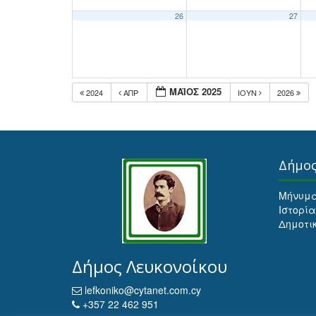
26
27
ΜΆΙΟΣ 2025
2024
ΑΠΡ
ΙΟΎΝ
2026
Δήμο
Μήνυμ
Ιστορία
Δημοτι
Δήμος Λευκονοίκου
lefkoniko@cytanet.com.cy
+357 22 462 951