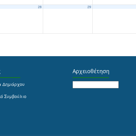
28
29
ς
Αρχειοθέτηση
Αρχειοθέτηση
α Δημάρχου
κό Συμβούλιο