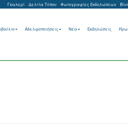
Γκαλερί
Δελτία Τύπου
Φωτογραφίες Εκδηλώσεων
Βίν
μβούλιο
Αδελφοποιήσεις
Νέα
Εκδηλώσεις
Ήρω