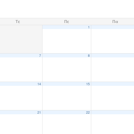
Τε
Πε
Πα
1
7
8
14
15
21
22