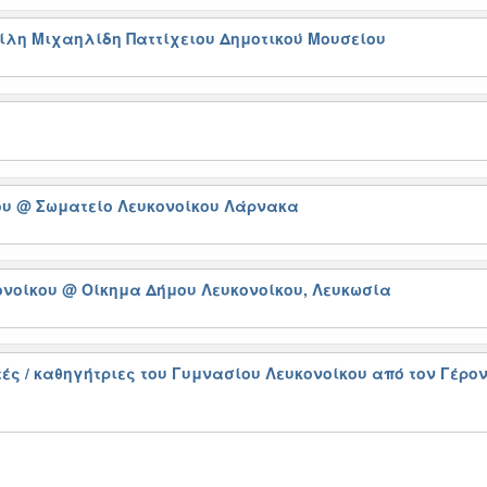
ίλη Μιχαηλίδη Παττίχειου Δημοτικού Μουσείου
ου
@ Σωματείο Λευκονοίκου Λάρνακα
ονοίκου
@ Οίκημα Δήμου Λευκονοίκου, Λευκωσία
ές / καθηγήτριες του Γυμνασίου Λευκονοίκου από τον Γέρ