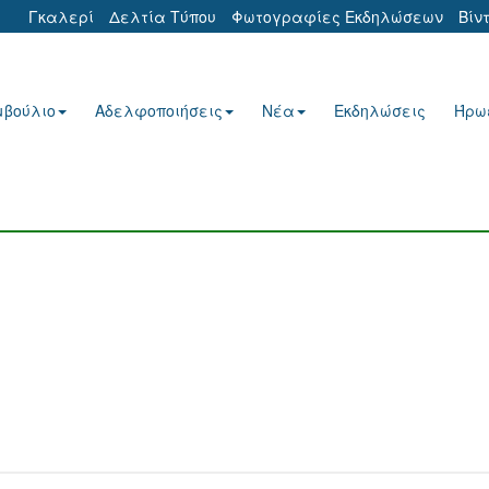
Γκαλερί
Δελτία Τύπου
Φωτογραφίες Εκδηλώσεων
Βίν
μβούλιο
Αδελφοποιήσεις
Νέα
Εκδηλώσεις
Ήρω