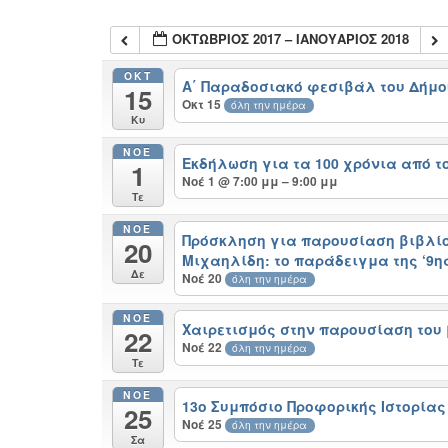
ΟΚΤΏΒΡΙΟΣ 2017 – ΙΑΝΟΥΆΡΙΟΣ 2018
ΟΚΤ
Α΄ Παραδοσιακό φεσιβάλ του Δήμο
15
Οκτ 15
όλη την ημέρα
Κυ
ΝΟΈ
Εκδήλωση για τα 100 χρόνια από τ
1
Νοέ 1 @ 7:00 μμ – 9:00 μμ
Τε
ΝΟΈ
Πρόσκληση για παρουσίαση βιβλίου
20
Μιχαηλίδη: το παράδειγμα της ‘9ης
Δε
Νοέ 20
όλη την ημέρα
ΝΟΈ
Χαιρετισμός στην παρουσίαση του β
22
Νοέ 22
όλη την ημέρα
Τε
ΝΟΈ
13ο Συμπόσιο Προφορικής Ιστορίας
25
Νοέ 25
όλη την ημέρα
Σα