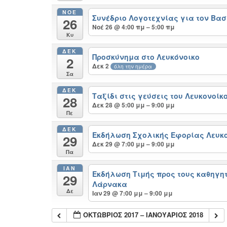
ΝΟΈ
Συνέδριο Λογοτεχνίας για τον Βασ
26
Νοέ 26 @ 4:00 πμ – 5:00 πμ
Κυ
ΔΕΚ
Προσκύνημα στο Λευκόνοικο
2
Δεκ 2
όλη την ημέρα
Σα
ΔΕΚ
Ταξίδι στις γεύσεις του Λευκονοίκ
28
Δεκ 28 @ 5:00 μμ – 9:00 μμ
Πε
ΔΕΚ
Εκδήλωση Σχολικής Εφορίας Λευκ
29
Δεκ 29 @ 7:00 μμ – 9:00 μμ
Πα
ΙΑΝ
Εκδήλωση Τιμής προς τους καθηγητ
29
Λάρνακα
Δε
Ιαν 29 @ 7:00 μμ – 9:00 μμ
ΟΚΤΏΒΡΙΟΣ 2017 – ΙΑΝΟΥΆΡΙΟΣ 2018