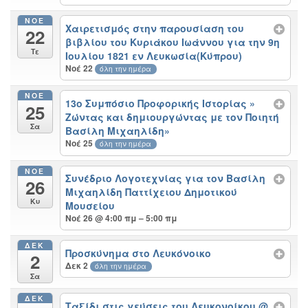
ΝΟΈ
Χαιρετισμός στην παρουσίαση του
22
βιβλίου του Κυριάκου Ιωάννου για την 9η
Τε
Ιουλίου 1821 εν Λευκωσία(Κύπρου)
Νοέ 22
όλη την ημέρα
ΝΟΈ
13ο Συμπόσιο Προφορικής Ιστορίας »
25
Ζώντας και δημιουργώντας με τον Ποιητή
Σα
Βασίλη Μιχαηλίδη»
Νοέ 25
όλη την ημέρα
ΝΟΈ
Συνέδριο Λογοτεχνίας για τον Βασίλη
26
Μιχαηλίδη Παττίχειου Δημοτικού
Κυ
Μουσείου
Νοέ 26 @ 4:00 πμ – 5:00 πμ
ΔΕΚ
Προσκύνημα στο Λευκόνοικο
2
Δεκ 2
όλη την ημέρα
Σα
ΔΕΚ
Ταξίδι στις γεύσεις του Λευκονοίκου
@