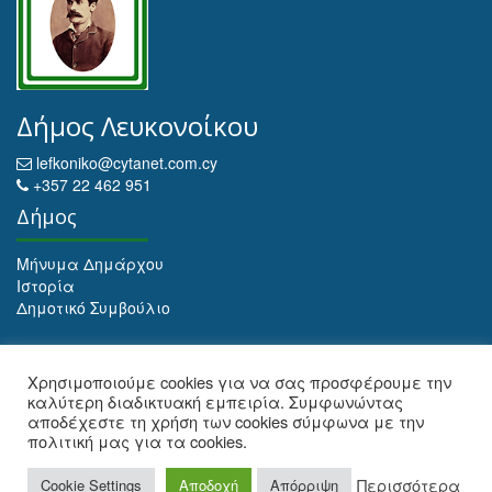
Δήμος Λευκονοίκου
lefkoniko@cytanet.com.cy
+357 22 462 951
Δήμος
Μήνυμα Δημάρχου
Ιστορία
Δημοτικό Συμβούλιο
Αρχειοθέτηση
Χρησιμοποιούμε cookies για να σας προσφέρουμε την
καλύτερη διαδικτυακή εμπειρία. Συμφωνώντας
Αρχειοθέτηση
αποδέχεστε τη χρήση των cookies σύμφωνα με την
πολιτική μας για τα cookies.
Web Design and Development by Maria Ioulianou
Περισσότερα
Cookie Settings
Αποδοχή
Απόρριψη