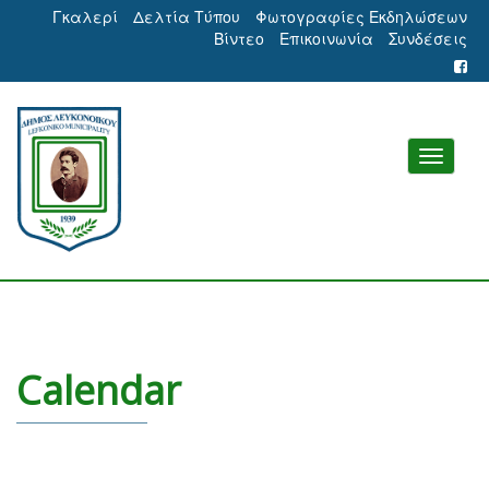
Γκαλερί
Δελτία Τύπου
Φωτογραφίες Εκδηλώσεων
Βίντεο
Επικοινωνία
Συνδέσεις
Calendar