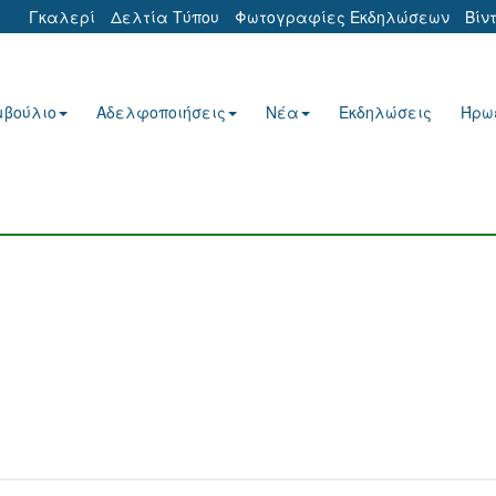
Γκαλερί
Δελτία Τύπου
Φωτογραφίες Εκδηλώσεων
Βίν
μβούλιο
Αδελφοποιήσεις
Νέα
Εκδηλώσεις
Ήρω