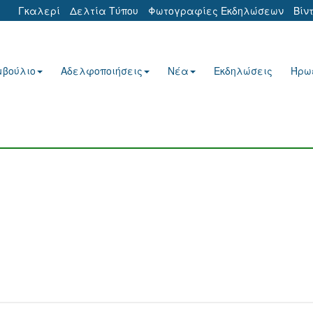
Γκαλερί
Δελτία Τύπου
Φωτογραφίες Εκδηλώσεων
Βίν
μβούλιο
Αδελφοποιήσεις
Νέα
Εκδηλώσεις
Ήρω