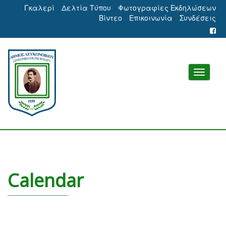
Γκαλερί
Δελτία Τύπου
Φωτογραφίες Εκδηλώσεων
Βίντεο
Επικοινωνία
Συνδέσεις
Calendar