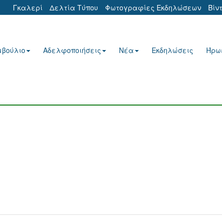
Γκαλερί
Δελτία Τύπου
Φωτογραφίες Εκδηλώσεων
Βίν
μβούλιο
Αδελφοποιήσεις
Νέα
Εκδηλώσεις
Ήρω