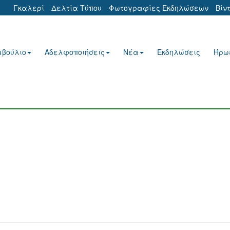
Γκαλερί
Δελτία Τύπου
Φωτογραφίες Εκδηλώσεων
Βίν
μβούλιο
Αδελφοποιήσεις
Νέα
Εκδηλώσεις
Ήρω