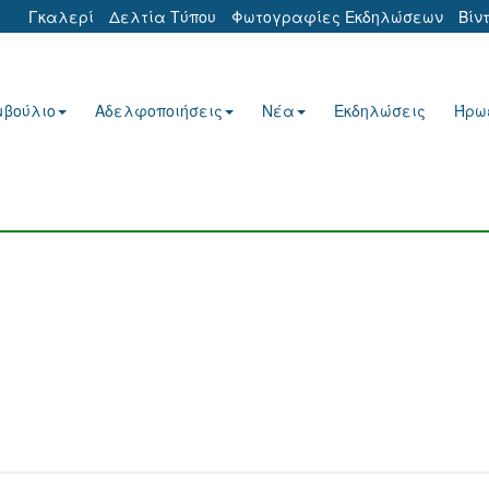
Γκαλερί
Δελτία Τύπου
Φωτογραφίες Εκδηλώσεων
Βίν
μβούλιο
Αδελφοποιήσεις
Νέα
Εκδηλώσεις
Ήρω