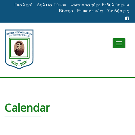
Γκαλερί
Δελτία Τύπου
Φωτογραφίες Εκδηλώσεων
Βίντεο
Επικοινωνία
Συνδέσεις
Calendar