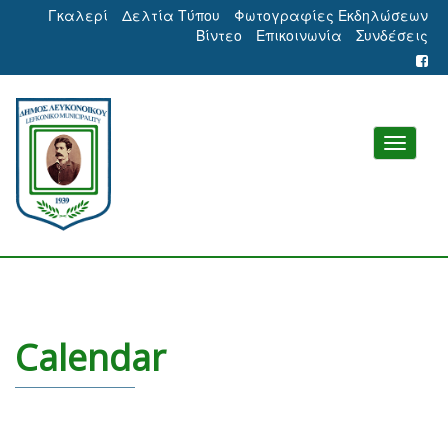
Γκαλερί
Δελτία Τύπου
Φωτογραφίες Εκδηλώσεων
Βίντεο
Επικοινωνία
Συνδέσεις
Calendar