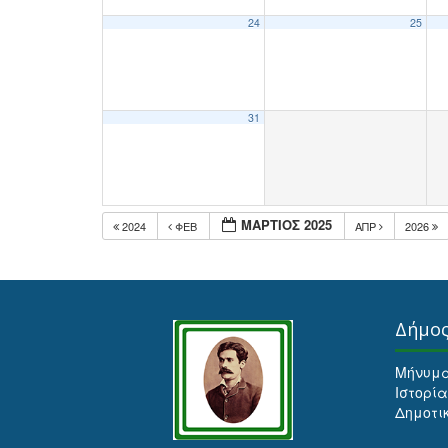
24
25
31
ΜΆΡΤΙΟΣ 2025
2024
ΦΕΒ
ΑΠΡ
2026
Δήμο
Μήνυμ
Ιστορία
Δημοτι