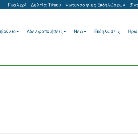
Γκαλερί
Δελτία Τύπου
Φωτογραφίες Εκδηλώσεων
Βίν
μβούλιο
Αδελφοποιήσεις
Νέα
Εκδηλώσεις
Ήρω