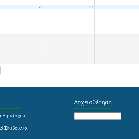
26
27
ς
Αρχειοθέτηση
Αρχειοθέτηση
α Δημάρχου
κό Συμβούλιο