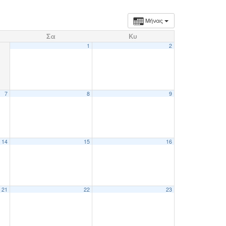
Μήνας
Σα
Κυ
1
2
7
8
9
14
15
16
21
22
23