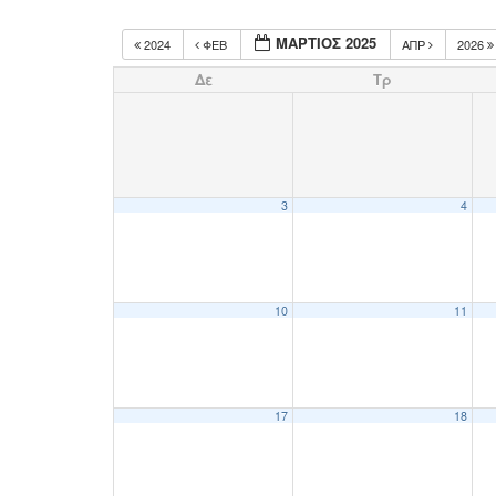
ΜΆΡΤΙΟΣ 2025
2024
ΦΕΒ
ΑΠΡ
2026
Δε
Τρ
3
4
10
11
17
18