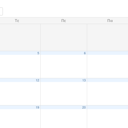
Τε
Πε
Πα
5
6
12
13
19
20