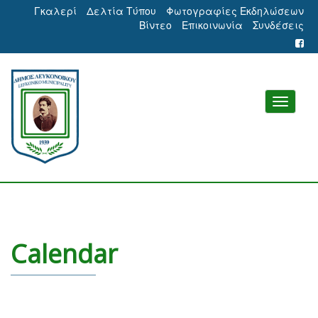
Γκαλερί
Δελτία Τύπου
Φωτογραφίες Εκδηλώσεων
Βίντεο
Επικοινωνία
Συνδέσεις
Calendar