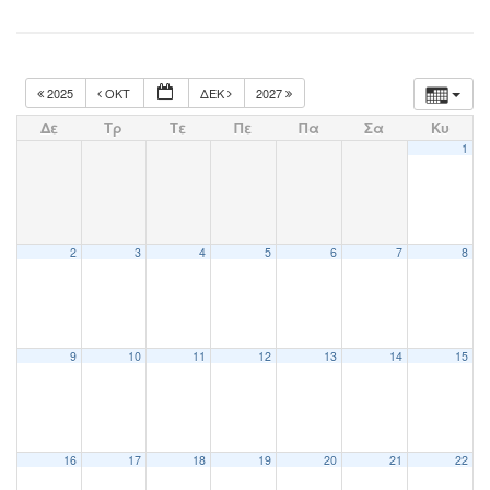
2025
ΟΚΤ
ΔΕΚ
2027
Δε
Τρ
Τε
Πε
Πα
Σα
Κυ
1
2
3
4
5
6
7
8
9
10
11
12
13
14
15
16
17
18
19
20
21
22