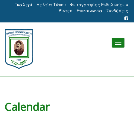
Γκαλερί
Δελτία Τύπου
Φωτογραφίες Εκδηλώσεων
Βίντεο
Επικοινωνία
Συνδέσεις
Calendar