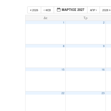
ΜΆΡΤΙΟΣ 2027
2026
ΦΕΒ
ΑΠΡ
2028
Δε
Τρ
1
2
8
9
15
16
22
23