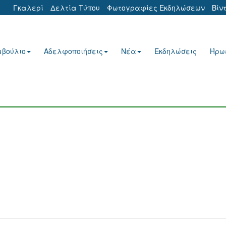
Γκαλερί
Δελτία Τύπου
Φωτογραφίες Εκδηλώσεων
Βίν
μβούλιο
Αδελφοποιήσεις
Νέα
Εκδηλώσεις
Ήρω