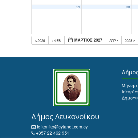
29
30
ΜΆΡΤΙΟΣ 2027
2026
ΦΕΒ
ΑΠΡ
2028
Δήμο
Μήνυμ
Ιστορία
Δημοτι
Δήμος Λευκονοίκου
lefkoniko@cytanet.com.cy
+357 22 462 951