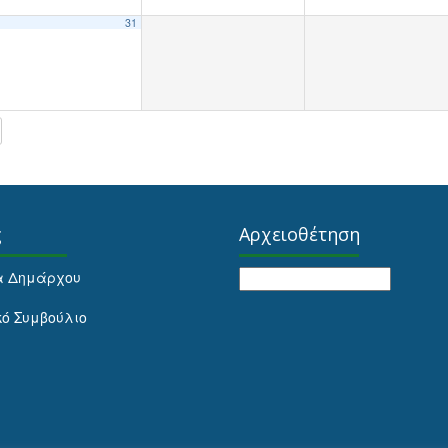
31
ς
Αρχειοθέτηση
Αρχειοθέτηση
α Δημάρχου
κό Συμβούλιο