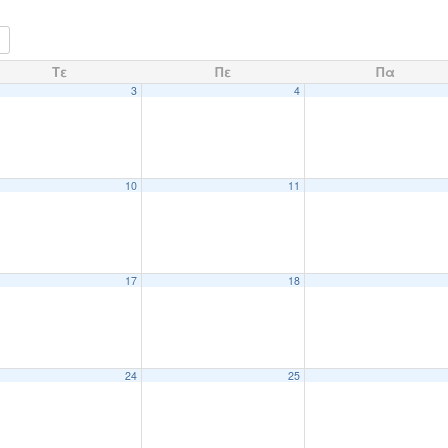
Τε
Πε
Πα
3
4
10
11
17
18
24
25