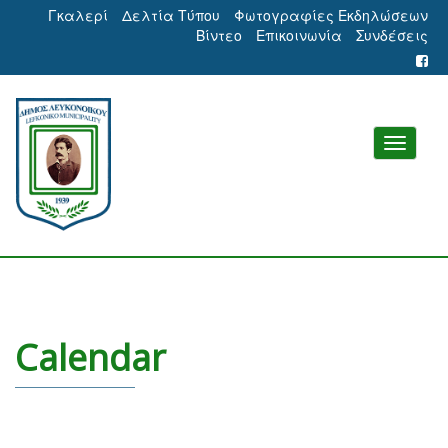
Γκαλερί
Δελτία Τύπου
Φωτογραφίες Εκδηλώσεων
Βίντεο
Επικοινωνία
Συνδέσεις
Calendar