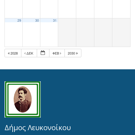
29
30
31
2028
ΔΕΚ
ΦΕΒ
2030
Δήμος Λευκονοίκου