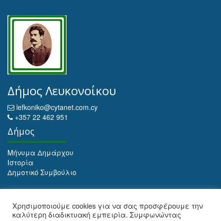
Δήμος Λευκονοίκου
lefkoniko@cytanet.com.cy
+357 22 462 951
Δήμος
Μήνυμα Δημάρχου
Ιστορία
Δημοτικό Συμβούλιο
Αρχειοθέτηση
Χρησιμοποιούμε cookies για να σας προσφέρουμε την
καλύτερη διαδικτυακή εμπειρία. Συμφωνώντας
Αρχειοθέτηση