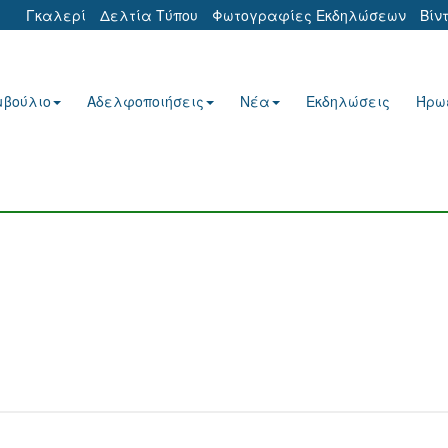
Γκαλερί
Δελτία Τύπου
Φωτογραφίες Εκδηλώσεων
Βίν
μβούλιο
Αδελφοποιήσεις
Νέα
Εκδηλώσεις
Ήρω