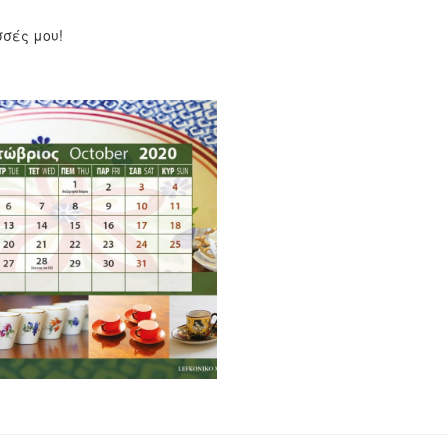
σσές μου!