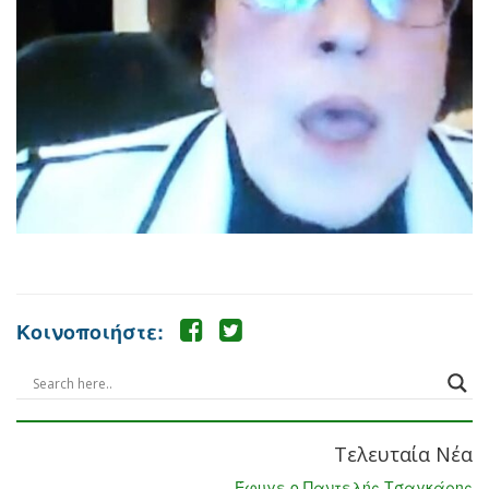
Κοινοποιήστε:
Τελευταία Νέα
Έφυγε ο Παντελής Τσαγκάρης