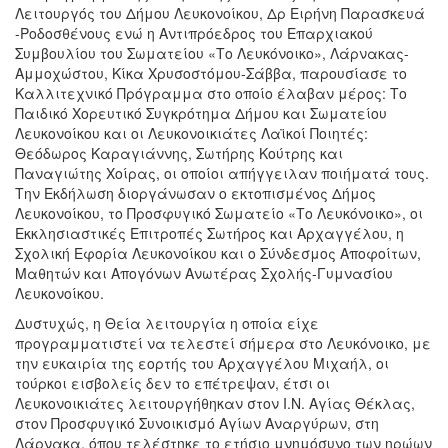
Λειτουργός του Δήμου Λευκονοίκου, Δρ Ειρήνη Παρασκευά
-Ροδοσθένους ενώ η Αντιπρόεδρος του Επαρχιακού
Συμβουλίου του Σωματείου «Το Λευκόνοικο», Λάρνακας-
Αμμοχώστου, Κίκα Χρυσοστόμου-Σάββα, παρουσίασε το
Καλλιτεχνικό Πρόγραμμα στο οποίο έλαβαν μέρος: Το
Παιδικό Χορευτικό Συγκρότημα Δήμου και Σωματείου
Λευκονοίκου και οι Λευκονοικιάτες Λαϊκοί Ποιητές:
Θεόδωρος Καραγιάννης, Σωτήρης Κούτρης και
Παναγιώτης Χοίρας, οι οποίοι απήγγειλαν ποιήματά τους.
Την Εκδήλωση διοργάνωσαν ο εκτοπισμένος Δήμος
Λευκονοίκου, το Προσφυγικό Σωματείο «Το Λευκόνοικο», οι
Εκκλησιαστικές Επιτροπές Σωτήρος και Αρχαγγέλου, η
Σχολική Εφορία Λευκονοίκου και ο Σύνδεσμος Αποφοίτων,
Μαθητών και Απογόνων Ανωτέρας Σχολής-Γυμνασίου
Λευκονοίκου.
Δυστυχώς, η Θεία λειτουργία η οποία είχε
προγραμματιστεί να τελεστεί σήμερα στο Λευκόνοικο, με
την ευκαιρία της εορτής του Αρχαγγέλου Μιχαήλ, οι
τούρκοι εισβολείς δεν το επέτρεψαν, έτσι οι
Λευκονοικιάτες λειτουργήθηκαν στον Ι.Ν. Αγίας Θέκλας,
στον Προσφυγικό Συνοικισμό Αγίων Αναργύρων, στη
Λάρνακα, όπου τελέστηκε το ετήσιο μνημόσυνο των ηρώων