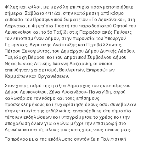
Φίλες και φίλοι, με μεγάλη επιτυχία πραγματοποιήθηκε
σήμερα, Σάββατο 4/11/23, στην κατάμεστη από κόσμο
αίθουσα του Προσφυγικού Σωματείου «Το Λευκόνοικο», στη
Λάρνακα, η 4η ετήσια Γιορτή του παραδοσιακού Οφτού του
Λευκονοίκου και το 5ο Ταξίδι στις Παραδοσιακές Γεύσεις
του εκτοπισμένου Δήμου, στην παρουσία του Υπουργού
Γεωργίας, Αγροτικής Ανάπτυξης και Περιβάλλοντος,
Πέτρου Ξενοφώντος, του Δημάρχου Δήμου Δυτικής Λέσβου,
Ταξιάρχη Βέρρου, και του Δημοτικού Συμβούλου Δήμου
Νέας Ιωνίας Αττικής, Ιωάννη Λαζαρίδη, οι οποίοι
απηύθηναν χαιρετισμό, Βουλευτών, Εκπροσώπων
Κομμάτων και Οργανώσεων.
Στον χαιρετισμό της η άξια Δήμαρχος του εκτοπισμένου
Δήμου Λευκονοίκου, Ζήνα Λύσανδρου- Παναγίδη, αφού
καλωσόρισε τον κόσμο και τους επίσημους
προσκεκλημένους και ευχαρίστησε όλους όσοι συνέβαλαν
στην επιτυχία της εκδήλωσης, αναφέρθηκε στη σημασία
τέτοιων εκδηλώσεων και υπογράμμισε το χρέος και την
υποχρέωση όλων για αγώνα μέχρι την επιστροφή στο
Λευκόνοικο και σε όλους τους κατεχόμενους τόπους μας.
Το πρόγραμμα της εκδήλωσης συντόνιζε η Πολιτιστική