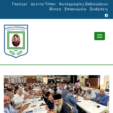
Γκαλερί
Δελτία Τύπου
Φωτογραφίες Εκδηλώσεων
Βίντεο
Επικοινωνία
Συνδέσεις