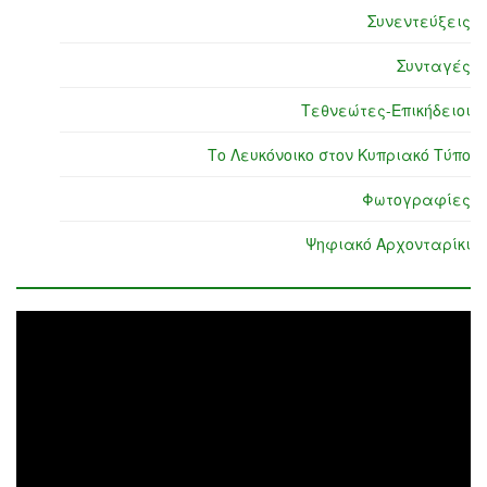
Συνεντεύξεις
Συνταγές
Τεθνεώτες-Επικήδειοι
Το Λευκόνοικο στον Κυπριακό Τύπο
Φωτογραφίες
Ψηφιακό Αρχονταρίκι