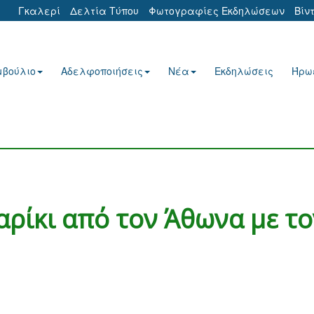
Γκαλερί
Δελτία Τύπου
Φωτογραφίες Εκδηλώσεων
Βίν
μβούλιο
Αδελφοποιήσεις
Νέα
Εκδηλώσεις
Ήρω
ρίκι από τον Άθωνα με το