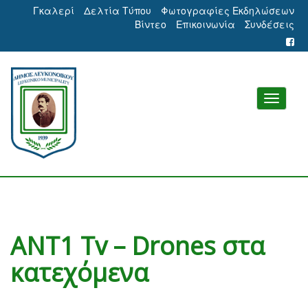
Γκαλερί
Δελτία Τύπου
Φωτογραφίες Εκδηλώσεων
Βίντεο
Επικοινωνία
Συνδέσεις
ANT1 Tv – Drones στα
κατεχόμενα