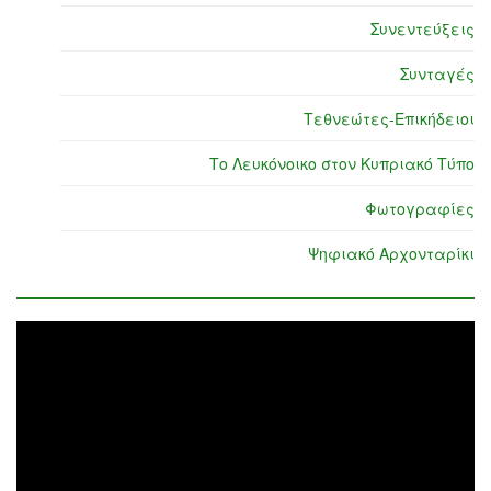
Συνεντεύξεις
Συνταγές
Τεθνεώτες-Επικήδειοι
Το Λευκόνοικο στον Κυπριακό Τύπο
Φωτογραφίες
Ψηφιακό Αρχονταρίκι