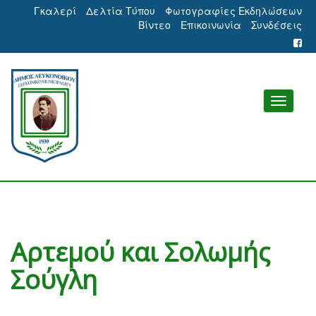
Γκαλερί
Δελτία Τύπου
Φωτογραφίες Εκδηλώσεων
Βίντεο
Επικοινωνία
Συνδέσεις
Αρτεμού και Σολωμής
Σούγλη