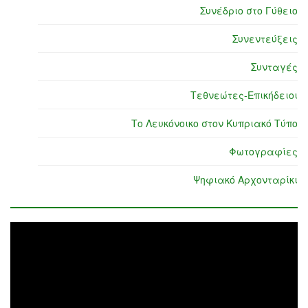
Συνέδριο στο Γύθειο
Συνεντεύξεις
Συνταγές
Τεθνεώτες-Επικήδειοι
Το Λευκόνοικο στον Κυπριακό Τύπο
Φωτογραφίες
Ψηφιακό Αρχονταρίκι