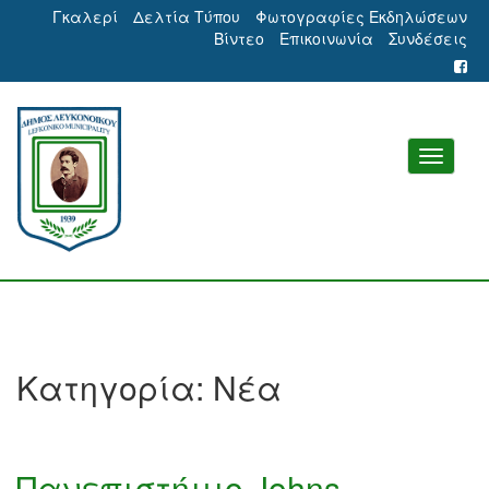
Γκαλερί
Δελτία Τύπου
Φωτογραφίες Εκδηλώσεων
Βίντεο
Επικοινωνία
Συνδέσεις
Κατηγορία:
Νέα
Πανεπιστήμιο Johns