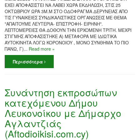
EXEI AΠOΦAΣIΣTEI NA ΛABEI XΩPA EKΔHΛΩΣH, ΣTIΣ 25
OKTΩBPIOY ΩPA 3M.M ΣTΟ ΟΔΟΦΡΑΓΜΑ ΔΕΡΥΝΕΙΑΣ AΠO
TIΣ ΓYNAIKEIEΣ ΣYNΔIKAΛIΣTIKEΣ OPΓANΩΣEIΣ ME ΘEMA
"AΠAITOYME ΛEYTEPIA- EΠIΣTPOΦH- EIPHNH".
ΛEΠTOMEPEIEΣ ΘA ΔOΘOYN THN EPXOMENH TPITH. MEXPI
ΣTIΓMHΣ AΠOΦAΣIΣTHKE A) METAΦOPA ME IΔIΩTIKA
AYTOKINHTA ΛOΓΩ KOPONOIOY , MONO ΣYNΘHMA TO ΠIO
ΠANΩ, Γ)...
Read more »
Περισσότερα
Συνάντηση εκπροσώπων
κατεχόμενου Δήμου
Λευκονοίκου με Δήμαρχο
Αγλαντζιάς
(Aftodioikisi.com.cy)