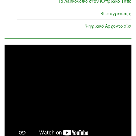
Το Λευκόνοικο στον Κυπριακό Τύπο
Φωτογραφίες
Ψηφιακό Αρχονταρίκι