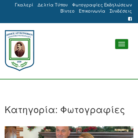
Γκαλερί
Δελτία Τύπου
Φωτογραφίες Εκδηλώσεων
Βίντεο
Επικοινωνία
Συνδέσεις
Κατηγορία:
Φωτογραφίες