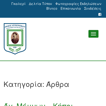
Γκαλερί
Δελτία Τύπου
Φωτογραφίες Εκδηλώσεων
Βίντεο
Επικοινωνία
Συνδέσεις
Κατηγορία:
Άρθρα
Άγ. Μέμνων – Κήποι