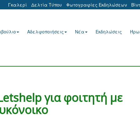
Γκαλερί
Δελτία Τύπου
Φωτογραφίες Εκδηλώσεων
Βίν
μβούλιο
Αδελφοποιήσεις
Νέα
Εκδηλώσεις
Ήρω
etshelp για φοιτητή με
ευκόνοικο