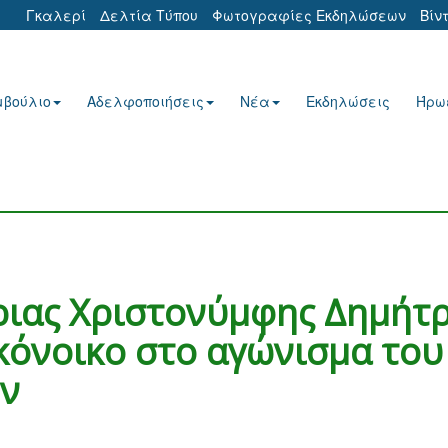
Γκαλερί
Δελτία Τύπου
Φωτογραφίες Εκδηλώσεων
Βίν
μβούλιο
Αδελφοποιήσεις
Νέα
Εκδηλώσεις
Ήρω
ριας Χριστονύμφης Δημήτ
κόνοικο στο αγώνισμα του
ύν