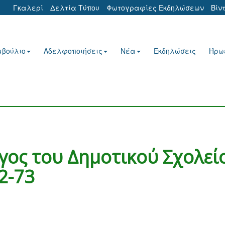
Γκαλερί
Δελτία Τύπου
Φωτογραφίες Εκδηλώσεων
Βίν
μβούλιο
Αδελφοποιήσεις
Νέα
Εκδηλώσεις
Ήρω
γος του Δημοτικού Σχολεί
2-73