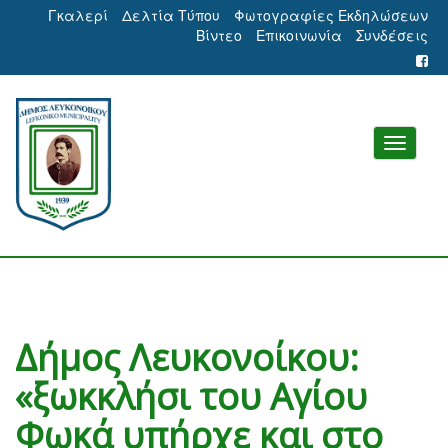
Γκαλερί
Δελτία Τύπου
Φωτογραφίες Εκδηλώσεων
Βίντεο
Επικοινωνία
Συνδέσεις
Δήμος Λευκονοίκου:
«ξωκκλήσι του Αγίου
Φωκά υπήρχε και στο