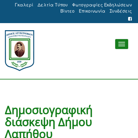
Γκαλερί
Δελτία Τύπου
Φωτογραφίες Εκδηλώσεων
Βίντεο
Επικοινωνία
Συνδέσεις
Δημοσιογραφική
διάσκεψη Δήμου
Λαπήθου