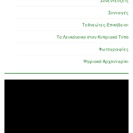
Συνεντεύξεις
Συνταγές
Τεθνεώτες-Επικήδειοι
Το Λευκόνοικο στον Κυπριακό Τύπο
Φωτογραφίες
Ψηφιακό Αρχονταρίκι