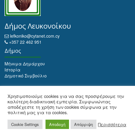
Δήμος Λευκονοίκου
lefkoniko@cytanet.com.cy
+357 22 462 951
Δήμος
Μήνυμα Δημάρχου
Ιστορία
Δημοτικό Συμβούλιο
Αρχειοθέτηση
Χρησιμοποιούμε cookies για να σας προσφέρουμε την
καλύτερη διαδικτυακή εμπειρία. Συμφωνώντας
Αρχειοθέτηση
αποδέχεστε τη χρήση των cookies σύμφωνα με την
πολιτική μας για τα cookies.
Web Design and Development by Maria Ioulianou
Περισσότερα
Cookie Settings
Αποδοχή
Απόρριψη
© 2026 ΔΗΜΟΣ ΛΕΥΚΟΝΟΙΚΟΥ