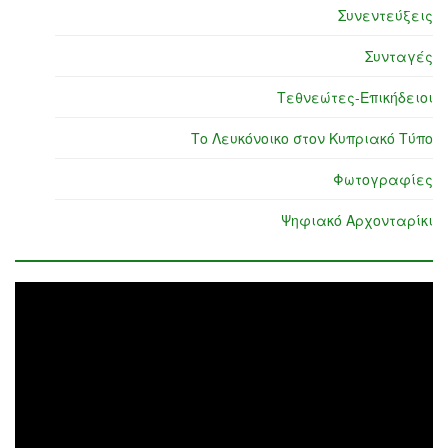
Συνεντεύξεις
Συνταγές
Τεθνεώτες-Επικήδειοι
Το Λευκόνοικο στον Κυπριακό Τύπο
Φωτογραφίες
Ψηφιακό Αρχονταρίκι