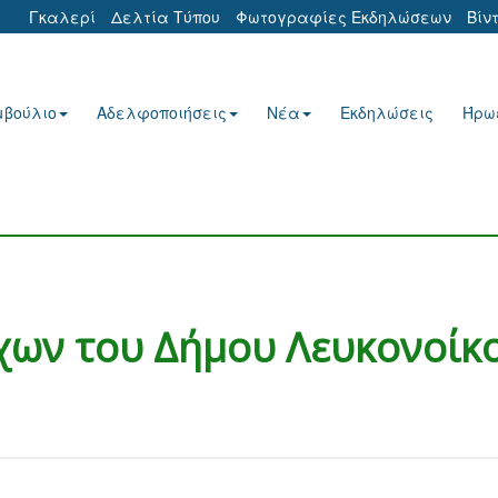
Γκαλερί
Δελτία Τύπου
Φωτογραφίες Εκδηλώσεων
Βίν
μβούλιο
Αδελφοποιήσεις
Νέα
Εκδηλώσεις
Ήρω
χων του Δήμου Λευκονοίκ