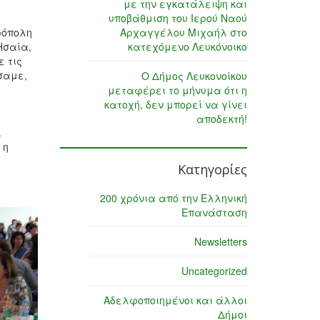
με την εγκατάλειψη και
υποβάθμιση του Ιερού Ναού
ρόπολη
Αρχαγγέλου Μιχαήλ στο
Ησαία,
κατεχόμενο Λευκόνοικο
ε τις
σαμε,
Ο Δήμος Λευκονοίκου
μεταφέρει το μήνυμα ότι η
κατοχή, δεν μπορεί να γίνει
αποδεκτή!
.
 η
Κατηγορίες
200 χρόνια από την Ελληνική
Επανάσταση
Newsletters
Uncategorized
Αδελφοποιημένοι και άλλοι
Δήμοι