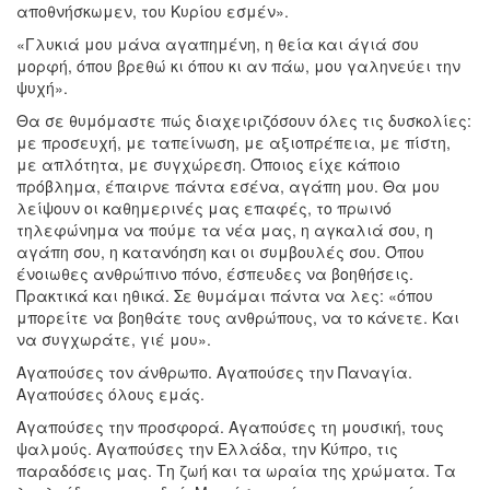
αποθνήσκωμεν, του Κυρίου εσμέν».
«Γλυκιά μου μάνα αγαπημένη, η θεία και άγιά σου
μορφή, όπου βρεθώ κι όπου κι αν πάω, μου γαληνεύει την
ψυχή».
Θα σε θυμόμαστε πώς διαχειριζόσουν όλες τις δυσκολίες:
με προσευχή, με ταπείνωση, με αξιοπρέπεια, με πίστη,
με απλότητα, με συγχώρεση. Όποιος είχε κάποιο
πρόβλημα, έπαιρνε πάντα εσένα, αγάπη μου. Θα μου
λείψουν οι καθημερινές μας επαφές, το πρωινό
τηλεφώνημα να πούμε τα νέα μας, η αγκαλιά σου, η
αγάπη σου, η κατανόηση και οι συμβουλές σου. Όπου
ένοιωθες ανθρώπινο πόνο, έσπευδες να βοηθήσεις.
Πρακτικά και ηθικά. Σε θυμάμαι πάντα να λες: «όπου
μπορείτε να βοηθάτε τους ανθρώπους, να το κάνετε. Και
να συγχωράτε, γιέ μου».
Αγαπούσες τον άνθρωπο. Αγαπούσες την Παναγία.
Αγαπούσες όλους εμάς.
Αγαπούσες την προσφορά. Αγαπούσες τη μουσική, τους
ψαλμούς. Αγαπούσες την Ελλάδα, την Κύπρο, τις
παραδόσεις μας. Τη ζωή και τα ωραία της χρώματα. Τα