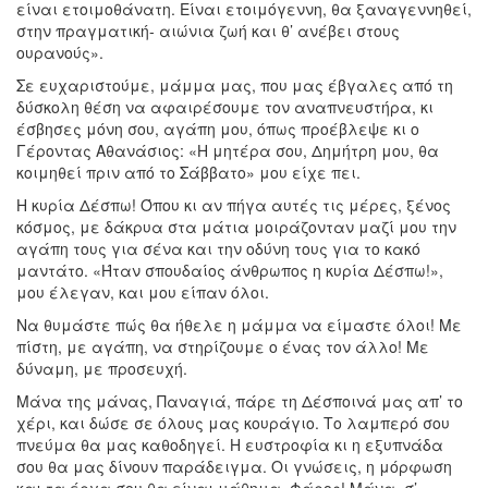
είναι ετοιμοθάνατη. Είναι ετοιμόγεννη, θα ξαναγεννηθεί,
στην πραγματική- αιώνια ζωή και θ’ ανέβει στους
ουρανούς».
Σε ευχαριστούμε, μάμμα μας, που μας έβγαλες από τη
δύσκολη θέση να αφαιρέσουμε τον αναπνευστήρα, κι
έσβησες μόνη σου, αγάπη μου, όπως προέβλεψε κι ο
Γέροντας Αθανάσιος: «Η μητέρα σου, Δημήτρη μου, θα
κοιμηθεί πριν από το Σάββατο» μου είχε πει.
Η κυρία Δέσπω! Όπου κι αν πήγα αυτές τις μέρες, ξένος
κόσμος, με δάκρυα στα μάτια μοιράζονταν μαζί μου την
αγάπη τους για σένα και την οδύνη τους για το κακό
μαντάτο. «Ήταν σπουδαίος άνθρωπος η κυρία Δέσπω!»,
μου έλεγαν, και μου είπαν όλοι.
Να θυμάστε πώς θα ήθελε η μάμμα να είμαστε όλοι! Με
πίστη, με αγάπη, να στηρίζουμε ο ένας τον άλλο! Με
δύναμη, με προσευχή.
Μάνα της μάνας, Παναγιά, πάρε τη Δέσποινά μας απ’ το
χέρι, και δώσε σε όλους μας κουράγιο. Το λαμπερό σου
πνεύμα θα μας καθοδηγεί. Η ευστροφία κι η εξυπνάδα
σου θα μας δίνουν παράδειγμα. Οι γνώσεις, η μόρφωση