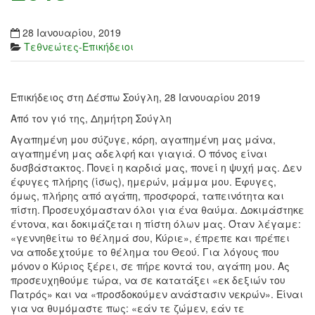
28 Ιανουαρίου, 2019
Τεθνεώτες-Επικήδειοι
Επικήδειος στη Δέσπω Σούγλη, 28 Ιανουαρίου 2019
Από τον γιό της, Δημήτρη Σούγλη
Αγαπημένη μου σύζυγε, κόρη, αγαπημένη μας μάνα,
αγαπημένη μας αδελφή και γιαγιά. Ο πόνος είναι
δυσβάστακτος. Πονεί η καρδιά μας, πονεί η ψυχή μας. Δεν
έφυγες πλήρης (ίσως), ημερών, μάμμα μου. Έφυγες,
όμως, πλήρης από αγάπη, προσφορά, ταπεινότητα και
πίστη. Προσευχόμασταν όλοι για ένα θαύμα. Δοκιμάστηκε
έντονα, και δοκιμάζεται η πίστη όλων μας. Όταν λέγαμε:
«γεννηθείτω το θέλημά σου, Κύριε», έπρεπε και πρέπει
να αποδεχτούμε το θέλημα του Θεού. Για λόγους που
μόνον ο Κύριος ξέρει, σε πήρε κοντά του, αγάπη μου. Ας
προσευχηθούμε τώρα, να σε κατατάξει «εκ δεξιών του
Πατρός» και να «προσδοκούμεν ανάστασιν νεκρών». Είναι
για να θυμόμαστε πως: «εάν τε ζώμεν, εάν τε