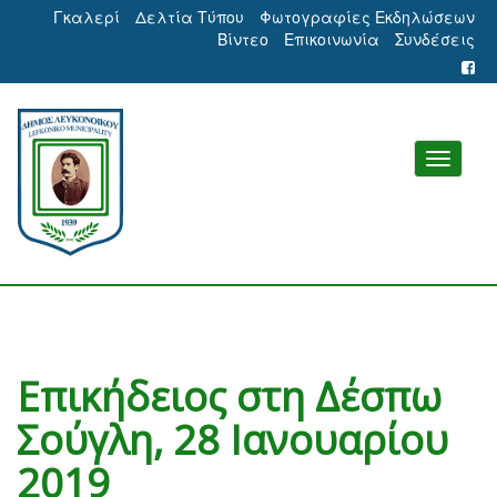
Γκαλερί
Δελτία Τύπου
Φωτογραφίες Εκδηλώσεων
Βίντεο
Επικοινωνία
Συνδέσεις
Επικήδειος στη Δέσπω
Σούγλη, 28 Ιανουαρίου
2019