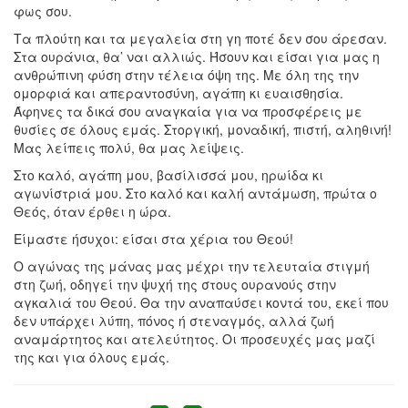
φως σου.
Τα πλούτη και τα μεγαλεία στη γη ποτέ δεν σου άρεσαν.
Στα ουράνια, θα’ ναι αλλιώς. Ήσουν και είσαι για μας η
ανθρώπινη φύση στην τέλεια όψη της. Με όλη της την
ομορφιά και απεραντοσύνη, αγάπη κι ευαισθησία.
Άφηνες τα δικά σου αναγκαία για να προσφέρεις με
θυσίες σε όλους εμάς. Στοργική, μοναδική, πιστή, αληθινή!
Μας λείπεις πολύ, θα μας λείψεις.
Στο καλό, αγάπη μου, βασίλισσά μου, ηρωίδα κι
αγωνίστριά μου. Στο καλό και καλή αντάμωση, πρώτα ο
Θεός, όταν έρθει η ώρα.
Είμαστε ήσυχοι: είσαι στα χέρια του Θεού!
Ο αγώνας της μάνας μας μέχρι την τελευταία στιγμή
στη ζωή, οδηγεί την ψυχή της στους ουρανούς στην
αγκαλιά του Θεού. Θα την αναπαύσει κοντά του, εκεί που
δεν υπάρχει λύπη, πόνος ή στεναγμός, αλλά ζωή
αναμάρτητος και ατελεύτητος. Οι προσευχές μας μαζί
της και για όλους εμάς.