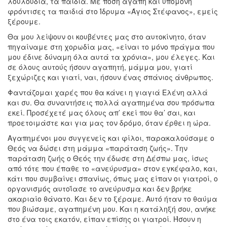
λουλούδια, τα παιδιά. Με πόση αγάπη και υπομονή
φρόντισες τα παιδιά στο Ίδρυμα «Άγιος Στέφανος», εμείς
ξέρουμε.
Θα μου λείψουν οι κουβέντες μας στο αυτοκίνητο, όταν
πηγαίναμε στη χορωδία μας, «είναι το μόνο πράγμα που
μου έδινε δύναμη όλα αυτά τα χρόνια», μου έλεγες. Και
σε όλους αυτούς ήσουν αγαπητή, μάμμα μου, γιατί
ξεχώριζες και γιατί, ναι, ήσουν ένας σπάνιος άνθρωπος.
Φαντάζομαι χαρές που θα κάνει η γιαγιά Ελένη αλλά
και συ. Θα συναντήσεις πολλά αγαπημένα σου πρόσωπα
εκεί. Προσέχετέ μας όλους απ’ εκεί που θα’ σαι, και
προετοιμάστε και για μας τον δρόμο, όταν έρθει η ώρα.
Αγαπημένοι μου συγγενείς και φίλοι, παρακαλούσαμε ο
Θεός να δώσει στη μάμμα «παράταση ζωής». Την
παράταση ζωής ο Θεός την έδωσε στη Δέσπω μας, ίσως
από τότε που έπαθε το «ανεύρυσμα» στον εγκέφαλο, και,
κάτι που συμβαίνει σπανίως, όπως μας είπαν οι γιατροί, ο
οργανισμός αυτοΐασε το ανεύρυσμα και δεν βρήκε
ακαριαίο θάνατο. Και δεν το ξέραμε. Αυτό ήταν το θαύμα
που βιώσαμε, αγαπημένη μου. Και η κατάληξή σου, ανήκε
στο ένα τοις εκατόν, είπαν επίσης οι γιατροί. Ήσουν η