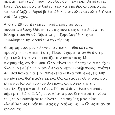
πρώτη περίπτωση, που παρόλον ότι η εγχείρηση πέτυχε,
ξύπνησες και μας μίλησες, τελικά έπαθες αιμορραγία
και κατέληξες. Αφού βεβαιώθηκες ότι όλοι και όλα θα’ ναι
υπό έλεγχον.
Από τις 28 του Δεκέμβρη υπέφερες με τους
πονοκεφάλους. Όσο κι αν μας πονά, ας σεβαστούμε το
θέλημα του Θεού. Νήστεψες, εξομολογήθηκες και
κοινώνησες πριν από την εγχείρηση.
Δημήτρη μου, μου έλεγες, αν ποτέ πάθω κάτι, να
προσέχετε τον παπά σας. Προσεύχομαι στον Θεό να με
έχει καλά για να φροντίζω τον παπά σας. Μην
ανησυχείς, αγάπη μου. Όλα είναι υπό έλεγχον. Μας έχει
όλους. Δεν θέλω να τον δω να γίνεται ανήμπορος, πρέπει
να’ μαι καλά, να’ μαι συνέχεια δίπλα του, έλεγες. Μην
ανησυχείς, θα’ μαστε εμείς. Θα καταστεί κλινήρης, μας
είπαν οι Ιατροί που τον βλέπουν, αν μάθει για την
κατάληξη ή αν σε δει έτσι. Γι’ αυτό δεν είναι ο παπάς
σήμερα εδώ, ο Σολής σου, Δέσπω μου. Και παρά τη νόσο
του, το αξιοθαύμαστο είναι πως προχθές μας είπε:
«Νομίζω πως η Δέσπω, μας εγκατέλειψε…» Όπως κι αν το
εννοούσε.