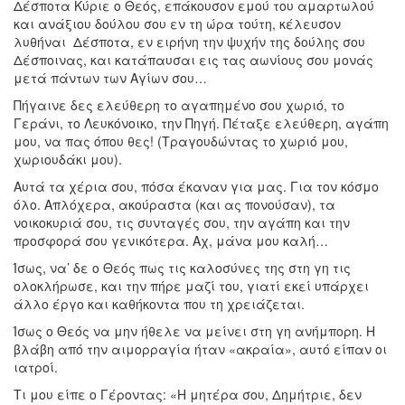
Δέσποτα Κύριε ο Θεός, επάκουσον εμού του αμαρτωλού
και ανάξιου δούλου σου εν τη ώρα τούτη, κέλευσον
λυθήναι Δέσποτα, εν ειρήνη την ψυχήν της δούλης σου
Δέσποινας, και κατάπαυσαι εις τας αωνίους σου μονάς
μετά πάντων των Αγίων σου…
Πήγαινε δες ελεύθερη το αγαπημένο σου χωριό, το
Γεράνι, το Λευκόνοικο, την Πηγή. Πέταξε ελεύθερη, αγάπη
μου, να πας όπου θες! (Τραγουδώντας το χωριό μου,
χωριουδάκι μου).
Αυτά τα χέρια σου, πόσα έκαναν για μας. Για τον κόσμο
όλο. Απλόχερα, ακούραστα (και ας πονούσαν), τα
νοικοκυριά σου, τις συνταγές σου, την αγάπη και την
προσφορά σου γενικότερα. Αχ, μάνα μου καλή…
Ίσως, να’ δε ο Θεός πως τις καλοσύνες της στη γη τις
ολοκλήρωσε, και την πήρε μαζί του, γιατί εκεί υπάρχει
άλλο έργο και καθήκοντα που τη χρειάζεται.
Ίσως ο Θεός να μην ήθελε να μείνει στη γη ανήμπορη. Η
βλάβη από την αιμορραγία ήταν «ακραία», αυτό είπαν οι
ιατροί.
Τι μου είπε ο Γέροντας: «Η μητέρα σου, Δημήτριε, δεν