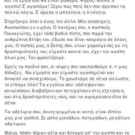
και τα έργα σου θα είναι μάθημα. Φάρος! Μάνα, σ’
αγαπώ! Σ’ αγαπάμε! Ξέρω πως ποτέ δεν σου άρεσαν τα
πολλά λόγια. Σ’ άρεσε η απλότητα, η λιτότητα.
Στηρίζουμε όλοι ο ένας τον άλλο. Μην ανησυχείς.
Αναπαύσου εν ειρήνη. Ο πατέρας σου, ο παππούς
Παναγιώτης, έχει τόσο βαθιά πίστη, που παρά την
ανθρώπινη θλίψη του, έδωσε και δίνει κουράγιο σε όλους
μας. Ο παπάς μας, ο Σολής σου, είναι χαρούμενος με τις
δραστηριότητές του, είμαστε κοντά του, έχει την αγάπη
όλων μας. Τον φροντίζουμε.
Εμείς τα παιδιά σου, οι νύφες σου ακολουθούμε ό, τι μας
δίδαξες. Να είμαστε και είμαστε αγαπημένοι και
δυνατοί να συνεχίσουμε. Το χρωστάμε σε σένα άλλωστε,
το είπαμε όλοι! Τα εγγόνια σου, νήστεψαν και
κοινώνησαν, διαβάζουν και πετυχαίνουν στις εξετάσεις
και στις δραστηριότητές τους, και τα αφιερώνουν όλα σε
σένα.
Τα αδέλφια σου, συντετριμμένα κι αυτά, είναι δίπλα
μας μια γροθιά. Σε ρόλο μανάδων, πατεράδων, μεγάλων
αδελφών.
Μάνα, πόσοι πήραν αξία και δύναμη απ’ την αγάπη και το