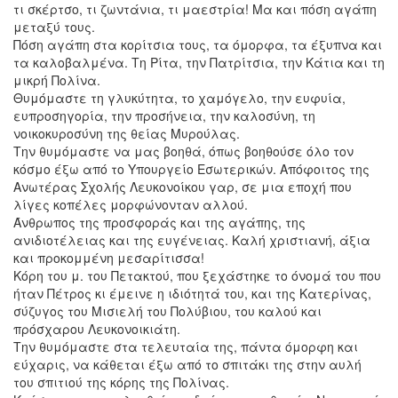
τι σκέρτσο, τι ζωντάνια, τι μαεστρία! Μα και πόση αγάπη
μεταξύ τους.
Πόση αγάπη στα κορίτσια τους, τα όμορφα, τα έξυπνα και
τα καλοβαλμένα. Τη Ρίτα, την Πατρίτσια, την Κάτια και τη
μικρή Πολίνα.
Θυμόμαστε τη γλυκύτητα, το χαμόγελο, την ευφυία,
ευπροσηγορία, την προσήνεια, την καλοσύνη, τη
νοικοκυροσύνη της θείας Μυρούλας.
Την θυμόμαστε να μας βοηθά, όπως βοηθούσε όλο τον
κόσμο έξω από το Υπουργείο Εσωτερικών. Απόφοιτος της
Ανωτέρας Σχολής Λευκονοίκου γαρ, σε μια εποχή που
λίγες κοπέλες μορφώνονταν αλλού.
Άνθρωπος της προσφοράς και της αγάπης, της
ανιδιοτέλειας και της ευγένειας. Καλή χριστιανή, άξια
και προκομμένη μεσαρίτισσα!
Κόρη του μ. του Πετακτού, που ξεχάστηκε το όνομά του που
ήταν Πέτρος κι έμεινε η ιδιότητά του, και της Κατερίνας,
σύζυγος του Μισιελή του Πολύβιου, του καλού και
πρόσχαρου Λευκονοικιάτη.
Την θυμόμαστε στα τελευταία της, πάντα όμορφη και
εύχαρις, να κάθεται έξω από το σπιτάκι της στην αυλή
του σπιτιού της κόρης της Πολίνας.