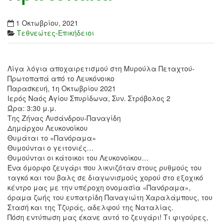
1 Οκτωβρίου, 2021
Τεθνεώτες-Επικήδειοι
Λίγα λόγια αποχαιρετισμού στη Μυρούλα Πεταχτού-
Πρωτοπαπά από το Λευκόνοικο
Παρασκευή, 1η Οκτωβρίου 2021
Ιερός Ναός Αγίου Σπυρίδωνα, Συν. Στρόβολος 2
Ώρα: 3:30 μ.μ.
Της Ζήνας Λυσάνδρου-Παναγίδη
Δημάρχου Λευκονοίκου
Θυμάται το «Πανόραμα»
Θυμούνται ο γειτονιές…
Θυμούνται οι κάτοικοι του Λευκονοίκου…
Ένα όμορφο ζευγάρι που λικνιζόταν στους ρυθμούς του
ταγκό και του βαλς σε διαγωνισμούς χορού στο εξοχικό
κέντρο μας με την υπέροχη ονομασία «Πανόραμα»,
όραμα ζωής του ευπατρίδη Παναγιώτη Χαραλάμπους, του
Στασή και της Τζυράς, αδελφού της Ναταλίας.
Πόση εντύπωση μας έκανε αυτό το ζευγάρι! Τι φιγούρες,