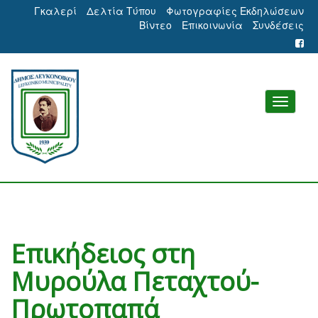
Γκαλερί
Δελτία Τύπου
Φωτογραφίες Εκδηλώσεων
Βίντεο
Επικοινωνία
Συνδέσεις
Επικήδειος στη
Μυρούλα Πεταχτού-
Πρωτοπαπά