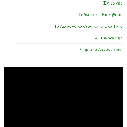
Συνταγές
Τεθνεώτες-Επικήδειοι
Το Λευκόνοικο στον Κυπριακό Τύπο
Φωτογραφίες
Ψηφιακό Αρχονταρίκι