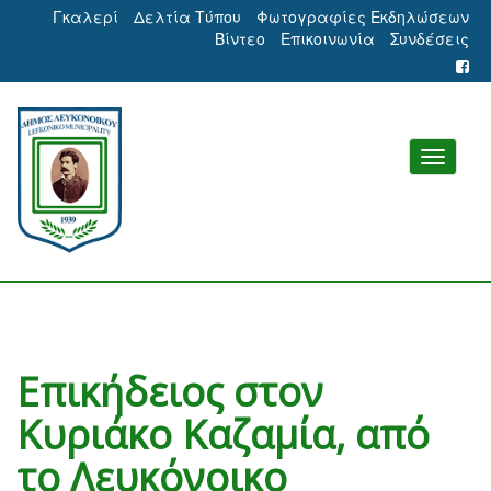
Γκαλερί
Δελτία Τύπου
Φωτογραφίες Εκδηλώσεων
Βίντεο
Επικοινωνία
Συνδέσεις
Επικήδειος στον
Κυριάκο Καζαμία, από
το Λευκόνοικο