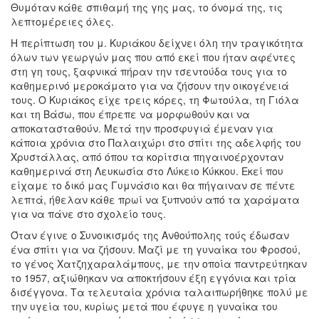
Θυμόταν κάθε σπιθαμή της γης μας, το όνομά της, τις
λεπτομέρειες όλες.
Η περίπτωση του μ. Κυριάκου δείχνει όλη την τραγικότητα
όλων των γεωργών μας που από εκεί που ήταν αφέντες
στη γη τους, ξαφνικά πήραν την τσεντούδα τους για το
καθημερινό μεροκάματο για να ζήσουν την οικογένειά
τους. Ο Κυριάκος είχε τρεις κόρες, τη Φωτούλα, τη Γιόλα
και τη Βάσω, που έπρεπε να μορφωθούν και να
αποκατασταθούν. Μετά την προσφυγιά έμεναν για
κάποια χρόνια στο Παλαιχώρι στο σπίτι της αδελφής του
Χρυστάλλας, από όπου τα κορίτσια πηγαινοέρχονταν
καθημερινά στη Λευκωσία στο Λύκειο Κύκκου. Εκεί που
είχαμε το δικό μας Γυμνάσιο και θα πήγαιναν σε πέντε
λεπτά, ήθελαν κάθε πρωί να ξυπνούν από τα χαράματα
για να πάνε στο σχολείο τους.
Όταν έγινε ο Συνοικισμός της Ανθούπολης τούς έδωσαν
ένα σπίτι για να ζήσουν. Μαζί με τη γυναίκα του Φροσού,
το γένος Χατζηχαραλάμπους, με την οποία παντρεύτηκαν
το 1957, αξιώθηκαν να αποκτήσουν έξη εγγόνια και τρία
δισέγγονα. Τα τελευταία χρόνια ταλαιπωρήθηκε πολύ με
την υγεία του, κυρίως μετά που έφυγε η γυναίκα του