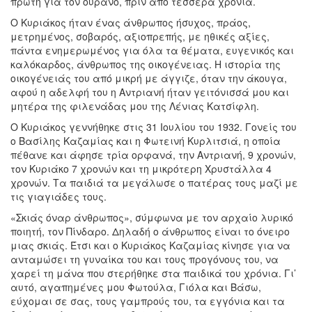
πρώτη για τον ουρανό, πριν από τέσσερα χρόνια.
Ο Κυριάκος ήταν ένας άνθρωπος ήσυχος, πράος,
μετρημένος, σοβαρός, αξιοπρεπής, με ηθικές αξίες,
πάντα ενημερωμένος για όλα τα θέματα, ευγενικός και
καλόκαρδος, άνθρωπος της οικογένειας. Η ιστορία της
οικογένειάς του από μικρή με άγγιζε, όταν την άκουγα,
αφού η αδελφή του η Αντριανή ήταν γειτόνισσά μου και
μητέρα της φιλενάδας μου της Λένιας Κατσίφλη.
Ο Κυριάκος γεννήθηκε στις 31 Ιουλίου του 1932. Γονείς του
ο Βασίλης Καζαμίας και η Φωτεινή Κυρλιτσιά, η οποία
πέθανε και άφησε τρία ορφανά, την Αντριανή, 9 χρονών,
τον Κυριάκο 7 χρονών και τη μικρότερη Χρυστάλλα 4
χρονών. Τα παιδιά τα μεγάλωσε ο πατέρας τους μαζί με
τις γιαγιάδες τους.
«Σκιάς όναρ άνθρωπος», σύμφωνα με τον αρχαίο λυρικό
ποιητή, τον Πίνδαρο. Δηλαδή ο άνθρωπος είναι το όνειρο
μιας σκιάς. Έτσι και ο Κυριάκος Καζαμίας κίνησε για να
ανταμώσει τη γυναίκα του και τους προγόνους του, να
χαρεί τη μάνα που στερήθηκε στα παιδικά του χρόνια. Γι’
αυτό, αγαπημένες μου Φωτούλα, Γιόλα και Βάσω,
εύχομαι σε σας, τους γαμπρούς του, τα εγγόνια και τα